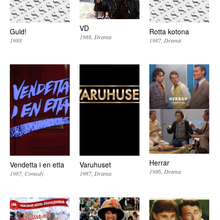
VD
Guld!
Rotta kotona
1988
Drama
1988
1987
Drama
Herrar
Vendetta i en etta
Varuhuset
1986
Drama
1987
Comedy
1987
Drama