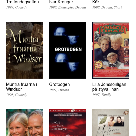
Trettondagsafton
Ivar Kreuger
Kök
1999
Comedy
1998
Biography
Drama
1998
Drama
Short
Muntra fruarna i
Grötbögen
Lilla Jönssonligan
Windsor
på styva linan
1997
Drama
1998
Comedy
1997
Family