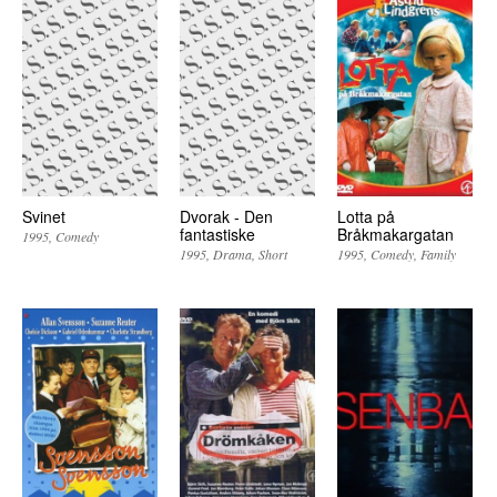
Svinet
Dvorak - Den
Lotta på
fantastiske
Bråkmakargatan
1995
Comedy
1995
Drama
Short
1995
Comedy
Family