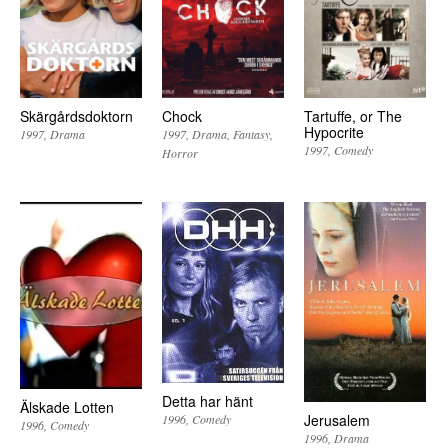
Skärgårdsdoktorn
Chock
Tartuffe, or The
Hypocrite
1997
Drama
1997
Drama
Fantasy
1997
Comedy
Horror
Detta har hänt
Älskade Lotten
Jerusalem
1996
Comedy
1996
Comedy
1996
Drama