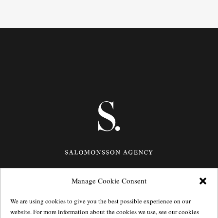
Manage Cookie Consent
Götgatan 27,
116 21
Stockholm,
Sweden
e: info@salomonssonagency.com
We are using cookies to give you the best possible experience on our
p: +46 8 22 32 11
website. For more information about the cookies we use, see our cookies