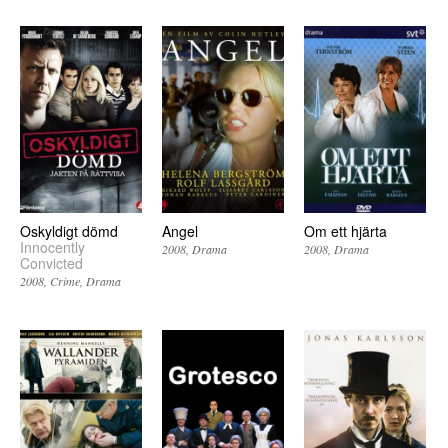
Oskyldigt dömd
Angel
Om ett hjärta
Innocently
2008
Drama
2008
Drama
Convicted
2008
Crime
Drama