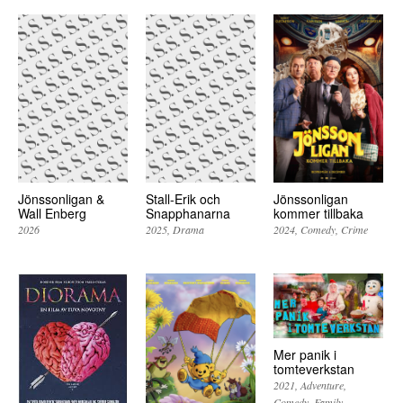
Jönssonligan &
Stall-Erik och
Jönssonligan
Wall Enberg
Snapphanarna
kommer tillbaka
2026
2025
Drama
2024
Comedy
Crime
Mer panik i
tomteverkstan
2021
Adventure
Comedy
Family