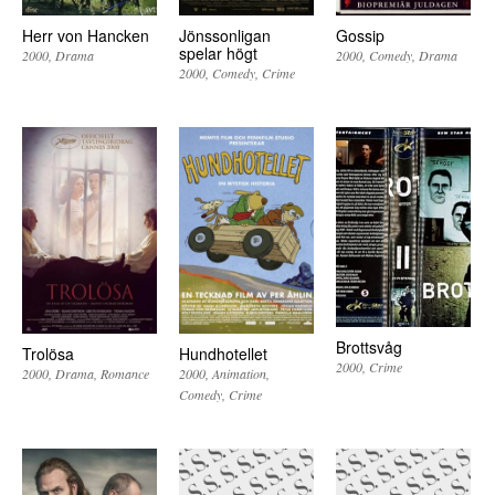
Herr von Hancken
Jönssonligan
Gossip
spelar högt
2000
Drama
2000
Comedy
Drama
2000
Comedy
Crime
Brottsvåg
Trolösa
Hundhotellet
2000
Crime
2000
Drama
Romance
2000
Animation
Comedy
Crime