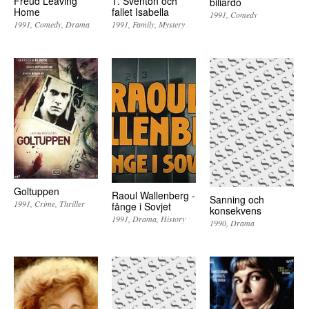
Freud Leaving
T. Sventon och
biliardo
Home
fallet Isabella
1991
Comedy
1991
Comedy
Drama
1991
Family
Mystery
Goltuppen
Raoul Wallenberg -
Sanning och
1991
Crime
Thriller
fånge i Sovjet
konsekvens
1991
Drama
History
1990
Drama