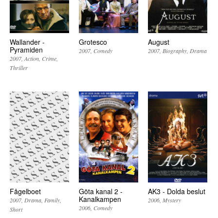
Wallander -
Grotesco
August
Pyramiden
2007
Comedy
2007
Biography
Drama
2007
Action
Crime
Thriller
Fågelboet
Göta kanal 2 -
AK3 - Dolda beslut
Kanalkampen
2007
Drama
Family
2006
Mystery
2006
Comedy
Short