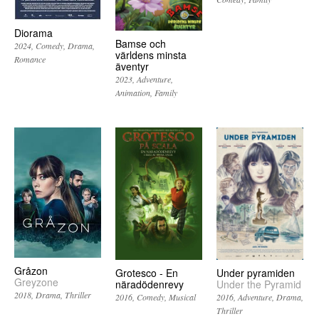
Diorama
Bamse och
2024
Comedy
Drama
världens minsta
Romance
äventyr
2023
Adventure
Animation
Family
Gråzon
Grotesco - En
Under pyramiden
Greyzone
näradödenrevy
Under the Pyramid
2018
Drama
Thriller
2016
Comedy
Musical
2016
Adventure
Drama
Thriller