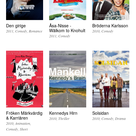
Den girige
Åsa-Nisse -
Bröderna Karlsson
Wälkom to Knohult
2011
Comedy
Romance
2010
Comedy
2011
Comedy
Fröken Märkvärdig
Kennedys Hirn
Solsidan
& Karriären
2010
Thriller
2010
Comedy
Drama
2010
Animation
Comedy
Short