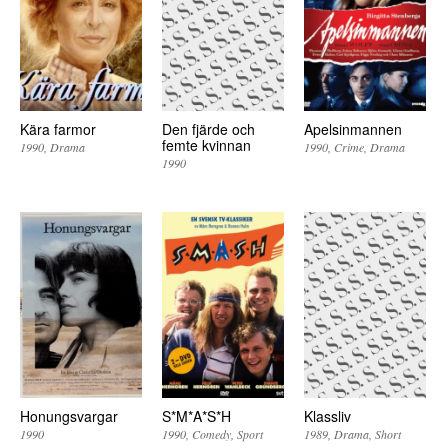
Kära farmor
Den fjärde och
Apelsinmannen
femte kvinnan
1990
Drama
1990
Crime
Drama
1990
Honungsvargar
S*M*A*S*H
Klassliv
1990
1990
Comedy
Sport
1989
Drama
Short