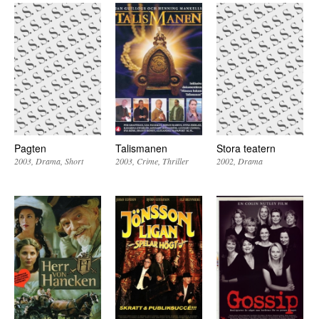
Pagten
Talismanen
Stora teatern
2003
Drama
Short
2003
Crime
Thriller
2002
Drama