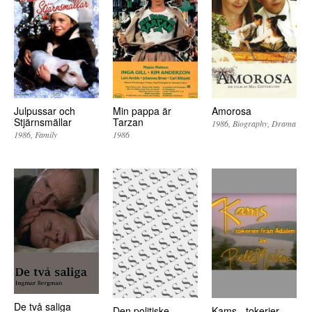
Julpussar och
Min pappa är
Amorosa
Stjärnsmällar
Tarzan
1986
Biography
Drama
1986
Family
1986
De två saliga
Den politiske
Kams - tokerier