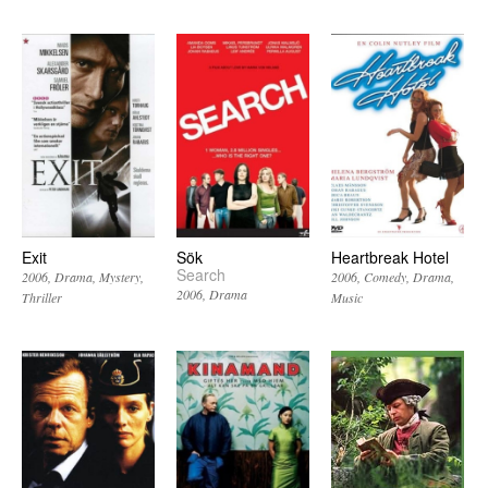
Exit
Sök
Heartbreak Hotel
Search
2006
Drama
Mystery
2006
Comedy
Drama
2006
Drama
Thriller
Music