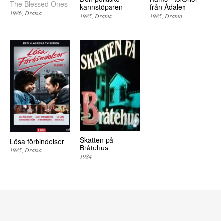
The Blessed Ones
kannstöparen
från Ådalen
1986
Drama
1985
Drama
1985
Drama
Skatten på
Lösa förbindelser
Bråtehus
1985
Drama
1984