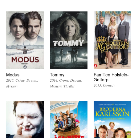
Modus
Tommy
Familjen Holstein-
Gottorp
2015
Crime
Drama
2014
Crime
Drama
2013
Comedy
Mystery
Mystery
Thriller