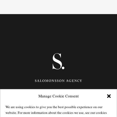
Manage Cookie Consent
Götgatan 27,
116 21
Stockholm,
Sweden
e: info@salomonssonagency.com
We are using cookies to give you the best possible experience on our
p: +46 8 22 32 11
website. For more information about the cookies we use, see our cookies