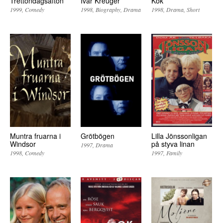
Trettondagsafton
Ivar Kreuger
Kök
1999
Comedy
1998
Biography
Drama
1998
Drama
Short
Muntra fruarna i
Grötbögen
Lilla Jönssonligan
Windsor
på styva linan
1997
Drama
1998
Comedy
1997
Family