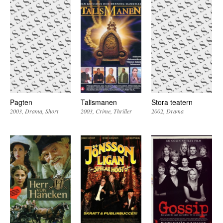
Pagten
Talismanen
Stora teatern
2003
Drama
Short
2003
Crime
Thriller
2002
Drama