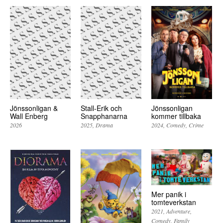
Jönssonligan &
Stall-Erik och
Jönssonligan
Wall Enberg
Snapphanarna
kommer tillbaka
2026
2025
Drama
2024
Comedy
Crime
Mer panik i
tomteverkstan
2021
Adventure
Comedy
Family