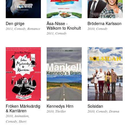
Den girige
Åsa-Nisse -
Bröderna Karlsson
Wälkom to Knohult
2011
Comedy
Romance
2010
Comedy
2011
Comedy
Fröken Märkvärdig
Kennedys Hirn
Solsidan
& Karriären
2010
Thriller
2010
Comedy
Drama
2010
Animation
Comedy
Short