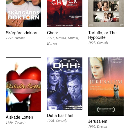
Skärgårdsdoktorn
Chock
Tartuffe, or The
Hypocrite
1997
Drama
1997
Drama
Fantasy
1997
Comedy
Horror
Detta har hänt
Älskade Lotten
Jerusalem
1996
Comedy
1996
Comedy
1996
Drama