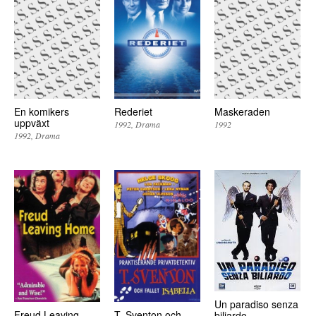
En komikers
Rederiet
Maskeraden
uppväxt
1992
Drama
1992
1992
Drama
Un paradiso senza
Freud Leaving
T. Sventon och
biliardo