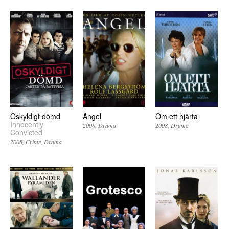
Oskyldigt dömd
Angel
Om ett hjärta
Innocently
2008
Drama
2008
Drama
Convicted
2008
Crime
Drama