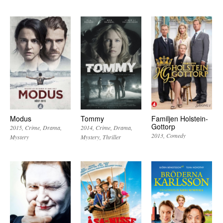
Modus
Tommy
Familjen Holstein-
Gottorp
2015
Crime
Drama
2014
Crime
Drama
2013
Comedy
Mystery
Mystery
Thriller