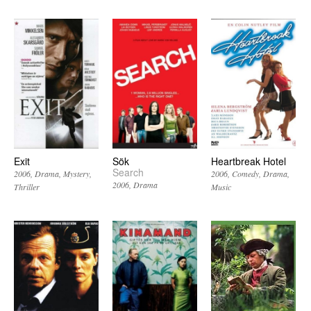
Exit
Sök
Heartbreak Hotel
Search
2006
Drama
Mystery
2006
Comedy
Drama
2006
Drama
Thriller
Music