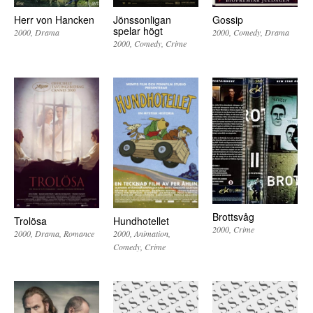
Herr von Hancken
Jönssonligan
Gossip
spelar högt
2000
Drama
2000
Comedy
Drama
2000
Comedy
Crime
Brottsvåg
Trolösa
Hundhotellet
2000
Crime
2000
Drama
Romance
2000
Animation
Comedy
Crime