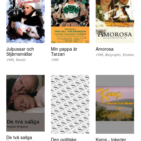
Julpussar och
Min pappa är
Amorosa
Stjärnsmällar
Tarzan
1986
Biography
Drama
1986
Family
1986
De två saliga
Den politiske
Kams - tokerier