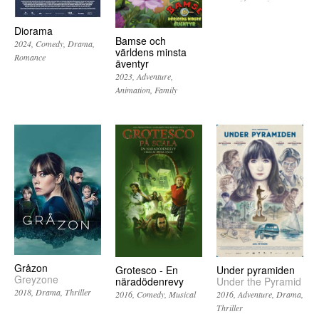
Diorama
Bamse och
2024
Comedy
Drama
världens minsta
Romance
äventyr
2023
Adventure
Animation
Family
Gråzon
Grotesco - En
Under pyramiden
Greyzone
näradödenrevy
Under the Pyramid
2018
Drama
Thriller
2016
Comedy
Musical
2016
Adventure
Drama
Thriller