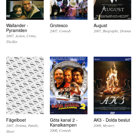
Wallander -
Grotesco
August
Pyramiden
2007
Comedy
2007
Biography
Drama
2007
Action
Crime
Thriller
Fågelboet
Göta kanal 2 -
AK3 - Dolda beslut
Kanalkampen
2007
Drama
Family
2006
Mystery
2006
Comedy
Short