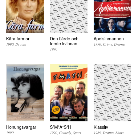
Kära farmor
Den fjärde och
Apelsinmannen
femte kvinnan
1990
Drama
1990
Crime
Drama
1990
Honungsvargar
S*M*A*S*H
Klassliv
1990
1990
Comedy
Sport
1989
Drama
Short