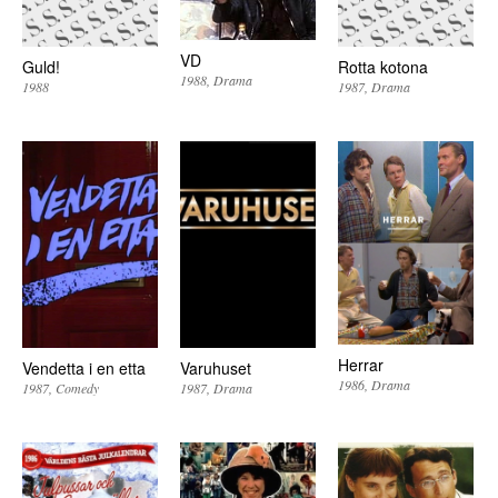
VD
Guld!
Rotta kotona
1988
Drama
1988
1987
Drama
Herrar
Vendetta i en etta
Varuhuset
1986
Drama
1987
Comedy
1987
Drama