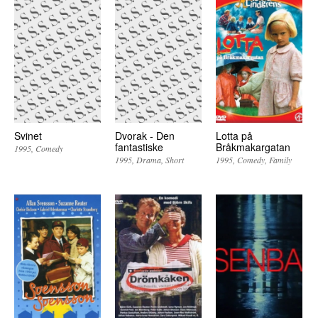
Svinet
Dvorak - Den
Lotta på
fantastiske
Bråkmakargatan
1995
Comedy
1995
Drama
Short
1995
Comedy
Family