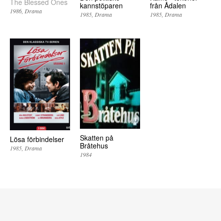
The Blessed Ones
kannstöparen
från Ådalen
1986
Drama
1985
Drama
1985
Drama
Skatten på
Lösa förbindelser
Bråtehus
1985
Drama
1984