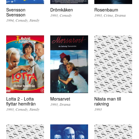
Svensson
Drömkåken
Rosenbaum
Svensson
1993
Comedy
1993
Crime
Drama
1994
Comedy
Family
Lotta 2 - Lotta
Morsarvet
Nästa man till
flyttar hemifrån
rakning
1993
Drama
1993
Comedy
Family
1993