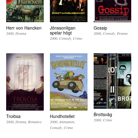
Herr von Hancken
Jönssonligan
Gossip
spelar högt
2000
Drama
2000
Comedy
Drama
2000
Comedy
Crime
Brottsvåg
Trolösa
Hundhotellet
2000
Crime
2000
Drama
Romance
2000
Animation
Comedy
Crime