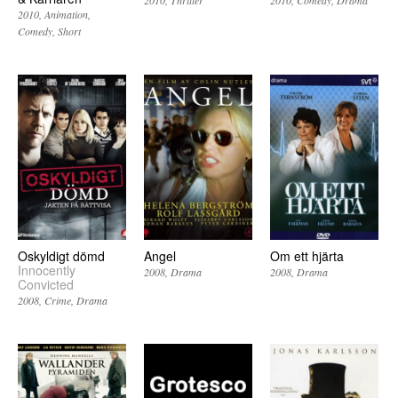
2010
Animation
Comedy
Short
Oskyldigt dömd
Angel
Om ett hjärta
Innocently
2008
Drama
2008
Drama
Convicted
2008
Crime
Drama