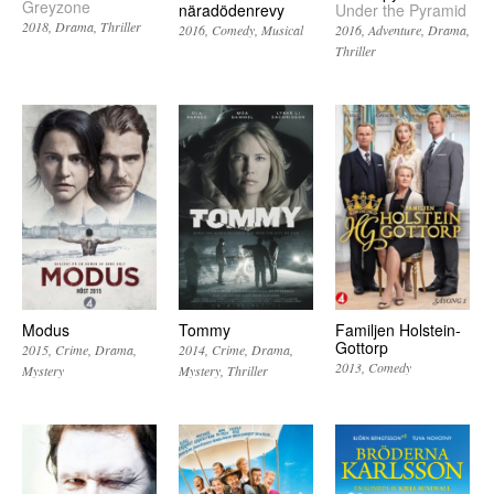
Greyzone
näradödenrevy
Under the Pyramid
2018
Drama
Thriller
2016
Comedy
Musical
2016
Adventure
Drama
Thriller
Modus
Tommy
Familjen Holstein-
Gottorp
2015
Crime
Drama
2014
Crime
Drama
2013
Comedy
Mystery
Mystery
Thriller