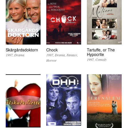
Skärgårdsdoktorn
Chock
Tartuffe, or The
Hypocrite
1997
Drama
1997
Drama
Fantasy
1997
Comedy
Horror