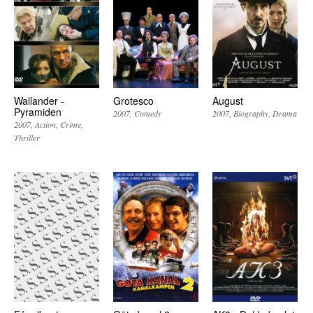
Wallander -
Grotesco
August
Pyramiden
2007
Comedy
2007
Biography
Drama
2007
Action
Crime
Thriller