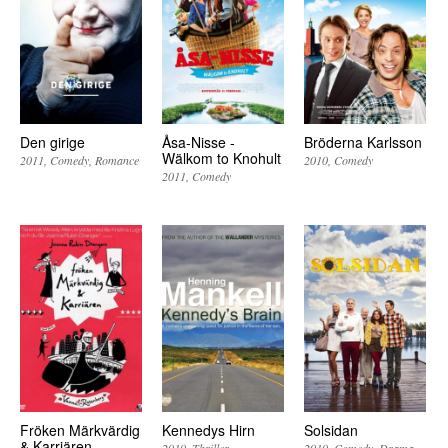
Den girige
Åsa-Nisse -
Bröderna Karlsson
Wälkom to Knohult
2011
Comedy
Romance
2010
Comedy
2011
Comedy
Fröken Märkvärdig
Kennedys Hirn
Solsidan
& Karriären
2010
Thriller
2010
Comedy
Drama