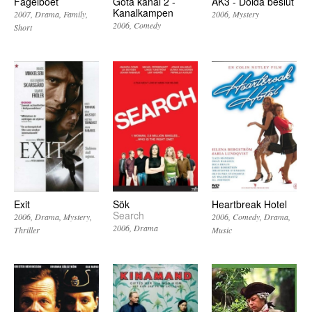
Fågelboet
Göta kanal 2 -
AK3 - Dolda beslut
Kanalkampen
2007
Drama
Family
2006
Mystery
2006
Comedy
Short
Exit
Sök
Heartbreak Hotel
Search
2006
Drama
Mystery
2006
Comedy
Drama
2006
Drama
Thriller
Music