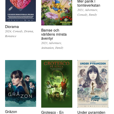
Mer panik i
tomteverkstan
2021
Adventure
Comedy
Family
Diorama
Bamse och
2024
Comedy
Drama
världens minsta
Romance
äventyr
2023
Adventure
Animation
Family
Gråzon
Grotesco - En
Under pyramiden