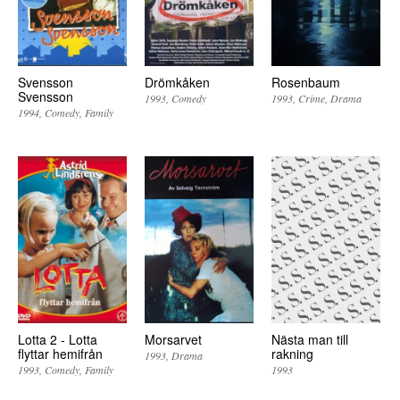
Svensson
Drömkåken
Rosenbaum
Svensson
1993
Comedy
1993
Crime
Drama
1994
Comedy
Family
Lotta 2 - Lotta
Morsarvet
Nästa man till
flyttar hemifrån
rakning
1993
Drama
1993
Comedy
Family
1993