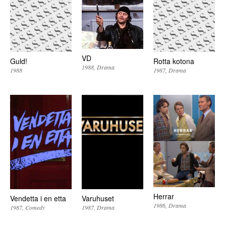
VD
Guld!
Rotta kotona
1988
Drama
1988
1987
Drama
Herrar
Vendetta i en etta
Varuhuset
1986
Drama
1987
Comedy
1987
Drama