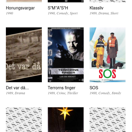
Honungsvargar
S*M*A*S*H
Klassliv
1990
1990
Comedy
Sport
1989
Drama
Short
Det var då...
Terrorns finger
SOS
1989
Drama
1989
Crime
Thriller
1988
Comedy
Family