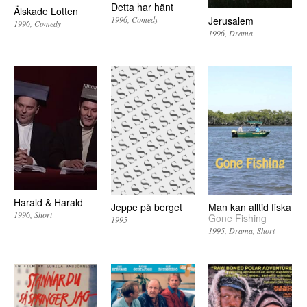
Detta har hänt
Älskade Lotten
Jerusalem
1996
Comedy
1996
Comedy
1996
Drama
Harald & Harald
Jeppe på berget
Man kan alltid fiska
1996
Short
Gone Fishing
1995
1995
Drama
Short