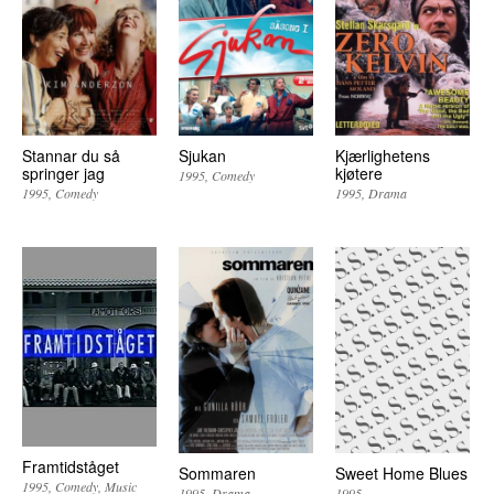
Stannar du så
Sjukan
Kjærlighetens
springer jag
kjøtere
1995
Comedy
1995
Comedy
1995
Drama
Framtidståget
Sommaren
Sweet Home Blues
1995
Comedy
Music
1995
Drama
1995