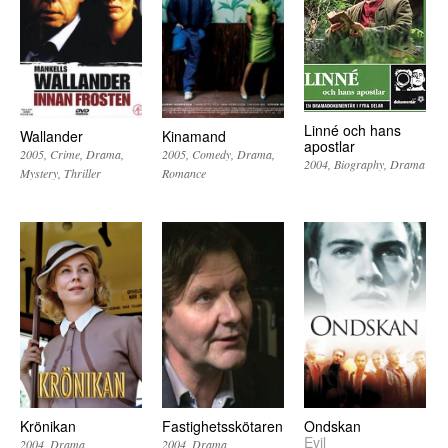
Linné och hans
Wallander
Kinamand
apostlar
2005
Crime
Drama
2005
Comedy
Drama
2004
Biography
Drama
Mystery
Thriller
Romance
Krönikan
Fastighetsskötaren
Ondskan
Evil
2004
Drama
2004
Drama