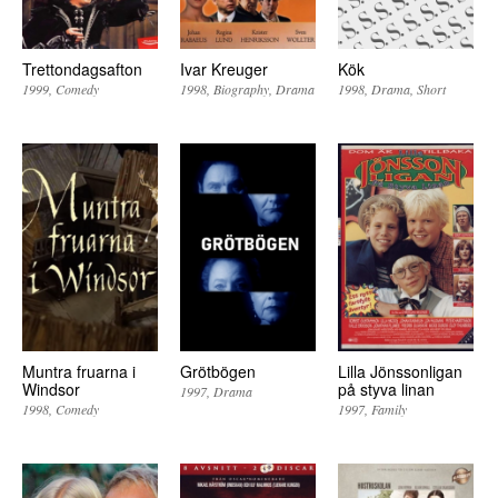
Trettondagsafton
Ivar Kreuger
Kök
1999
Comedy
1998
Biography
Drama
1998
Drama
Short
Muntra fruarna i
Grötbögen
Lilla Jönssonligan
Windsor
på styva linan
1997
Drama
1998
Comedy
1997
Family